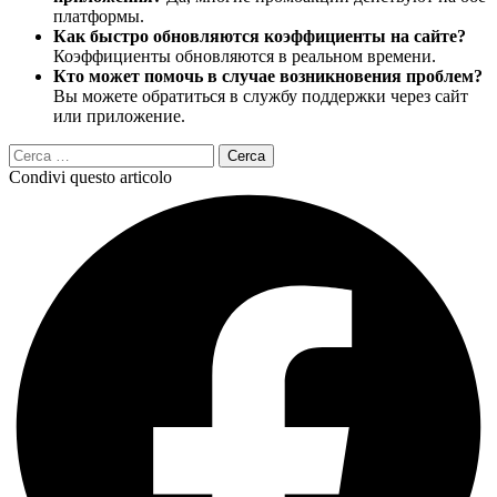
платформы.
Как быстро обновляются коэффициенты на сайте?
Коэффициенты обновляются в реальном времени.
Кто может помочь в случае возникновения проблем?
Вы можете обратиться в службу поддержки через сайт
или приложение.
Ricerca
per:
Condivi questo articolo