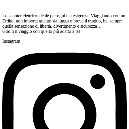
Lo scooter elettrico ideale per ogni tua esigenza. Viaggiando con un
Etriko, non importa quanto sia lungo o breve il tragitto, hai sempre
quella sensazione di libertà, divertimento e sicurezza…
Goditi il viaggio con quello più adatto a te!
Instagram