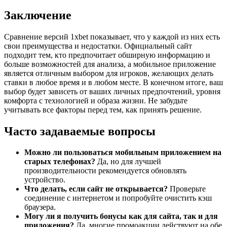
Заключение
Сравнение версий 1xbet показывает, что у каждой из них есть
свои преимущества и недостатки. Официальный сайт
подходит тем, кто предпочитает обширную информацию и
больше возможностей для анализа, а мобильное приложение
является отличным выбором для игроков, желающих делать
ставки в любое время и в любом месте. В конечном итоге, ваш
выбор будет зависеть от ваших личных предпочтений, уровня
комфорта с технологией и образа жизни. Не забудьте
учитывать все факторы перед тем, как принять решение.
Часто задаваемые вопросы
Можно ли пользоваться мобильным приложением на
старых телефонах?
Да, но для лучшей
производительности рекомендуется обновлять
устройство.
Что делать, если сайт не открывается?
Проверьте
соединение с интернетом и попробуйте очистить кэш
браузера.
Могу ли я получить бонусы как для сайта, так и для
приложения?
Да, многие промоакции действуют на обе