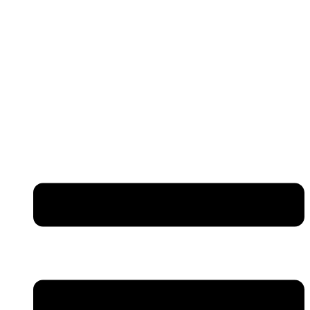
Vai
al
contenuto