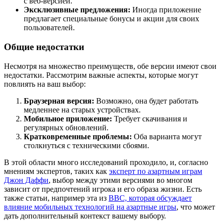
с веб-версией.
Эксклюзивные предложения:
Иногда приложение
предлагает специальные бонусы и акции для своих
пользователей.
Общие недостатки
Несмотря на множество преимуществ, обе версии имеют свои
недостатки. Рассмотрим важные аспекты, которые могут
повлиять на ваш выбор:
Браузерная версия:
Возможно, она будет работать
медленнее на старых устройствах.
Мобильное приложение:
Требует скачивания и
регулярных обновлений.
Кратковременные проблемы:
Оба варианта могут
столкнуться с техническими сбоями.
В этой области много исследований проходило, и, согласно
мнениям экспертов, таких как
эксперт по азартным играм
Джон Даффи
, выбор между этими версиями во многом
зависит от предпочтений игрока и его образа жизни. Есть
также статьи, например эта из
BBC, которая обсуждает
влияние мобильных технологий на азартные игры
, что может
дать дополнительный контекст вашему выбору.