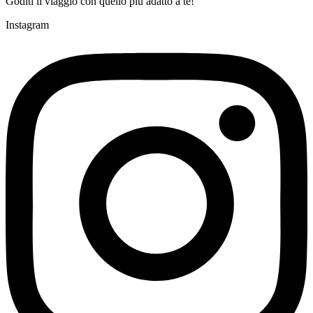
Goditi il viaggio con quello più adatto a te!
Instagram