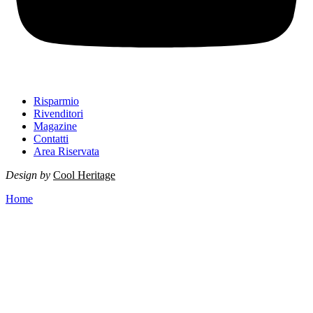
Risparmio
Rivenditori
Magazine
Contatti
Area Riservata
Design by
Cool Heritage
Home