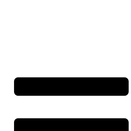
Vai
al
contenuto